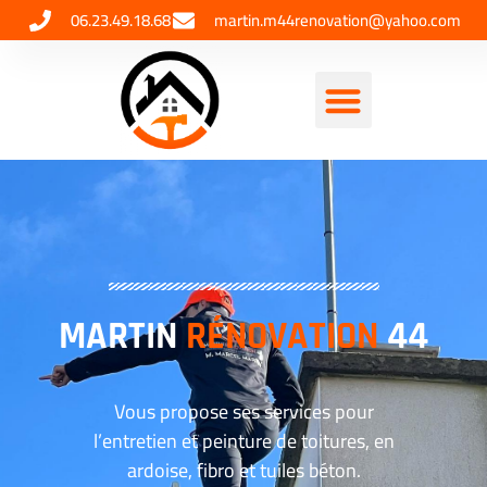
06.23.49.18.68
martin.m44renovation@yahoo.com
MARTIN
RÉNOVATION
44
Vous propose ses services pour
l’entretien et peinture de toitures, en
ardoise, fibro et tuiles béton.