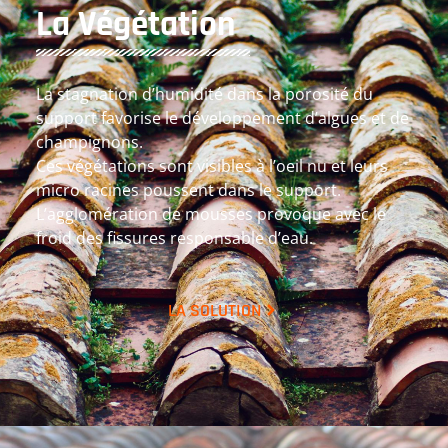
La Végétation
La stagnation d’humidité dans la porosité du
support favorise le développement d’algues et de
champignons.
Ces végétations sont visibles à l’oeil nu et leurs
micro racines poussent dans le support.
L’agglomération de mousses provoque avec le
froid des fissures responsable d’eau.
LA SOLUTION