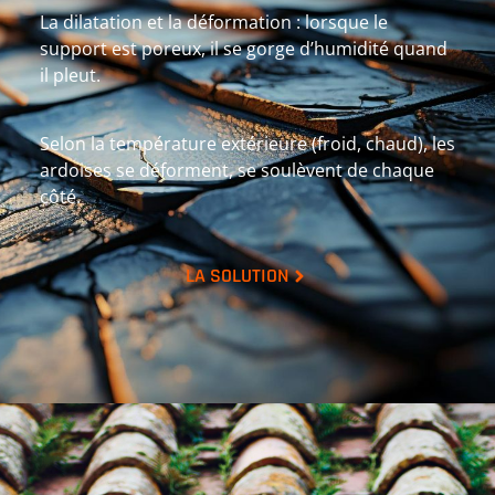
La dilatation et la déformation : lorsque le
support est poreux, il se gorge d’humidité quand
il pleut.
Selon la température extérieure (froid, chaud), les
ardoises se déforment, se soulèvent de chaque
côté.
LA SOLUTION