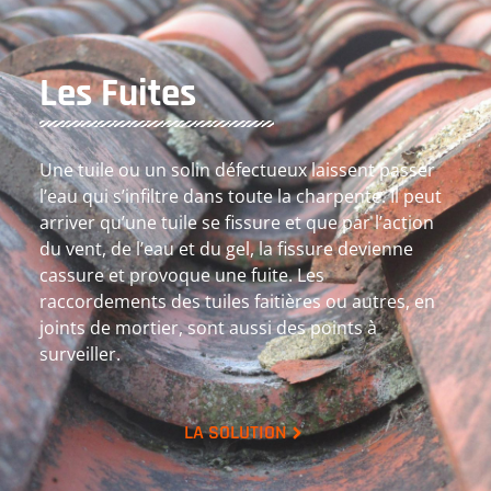
Les Fuites
Une tuile ou un solin défectueux laissent passer
l’eau qui s’infiltre dans toute la charpente. Il peut
arriver qu’une tuile se fissure et que par l’action
du vent, de l’eau et du gel, la fissure devienne
cassure et provoque une fuite. Les
raccordements des tuiles faitières ou autres, en
joints de mortier, sont aussi des points à
surveiller.
LA SOLUTION